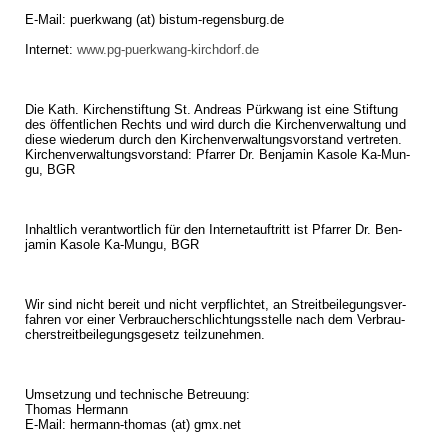
E-Mail: pu­erk­wang (at) bistum-regensburg.​de
In­ter­net:
www.​pg-puerkwang-kirchdorf.​de
Die Kath. Kir­chen­stif­tung St. An­dre­as Pürk­wang ist eine Stif­tung
des öf­fent­li­chen Rechts und wird durch die Kir­chen­ver­wal­tung und
diese wie­der­um durch den Kir­chen­ver­wal­tungs­vor­stand ver­tre­ten.
Kir­chen­ver­wal­tungs­vor­stand: Pfar­rer Dr. Ben­ja­min Ka­so­le Ka-Mun­
gu, BGR
In­halt­lich ver­ant­wort­lich für den In­ter­net­auf­tritt ist Pfar­rer Dr. Ben­
ja­min Ka­so­le Ka-Mun­gu, BGR
Wir sind nicht be­reit und nicht ver­pflich­tet, an Streit­bei­le­gungs­ver­
fah­ren vor einer Ver­brau­cher­schlich­tungs­stel­le nach dem Ver­brau­
cher­streit­bei­le­gungs­ge­setz teil­zu­neh­men.
Um­set­zung und tech­ni­sche Be­treu­ung:
Tho­mas Her­mann
E-Mail: her­mann-tho­mas (at) gmx.​net