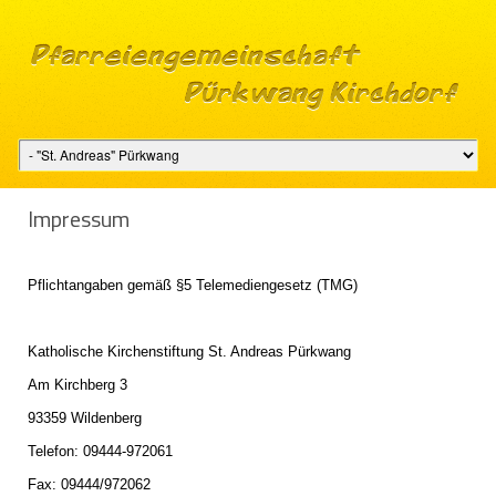
Im­pres­sum
Pflicht­an­ga­ben gemäß §5 Te­le­me­di­en­ge­setz (TMG)
Ka­tho­li­sche Kir­chen­stif­tung St. An­dre­as Pürk­wang
Am Kirch­berg 3
93359 Wil­den­berg
Te­le­fon: 09444-972061
Fax: 09444/972062