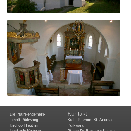
Kontakt
Die Pfar­rei­en­gemein­
schaft Pürk­wang
Kath. Pfarramt St. Andreas,
Kirch­dorf liegt im
Pürkwang
Land­kreis Kel­heim
Pfarrer Dr. Benjamin Kasole