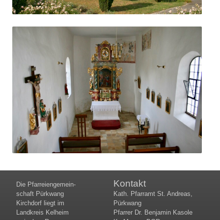
Kontakt
Die Pfar­rei­en­gemein­
schaft Pürk­wang
Kath. Pfarramt St. Andreas,
Kirch­dorf liegt im
Pürkwang
Land­kreis Kel­heim
Pfarrer Dr. Benjamin Kasole