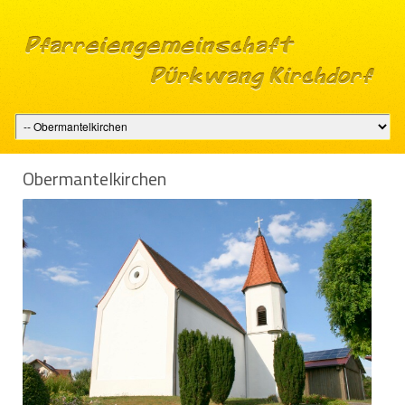
Ober­man­tel­kir­chen